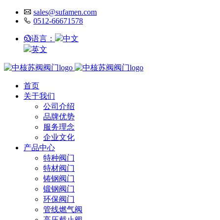
sales@sufamen.com
0512-66671578
语言：
中文
英文
首页
关于我们
公司介绍
品牌优势
服务理念
企业文化
产品中心
特种阀门
特材阀门
铸钢阀门
锻钢阀门
环保阀门
管线燃气阀
高压截止阀