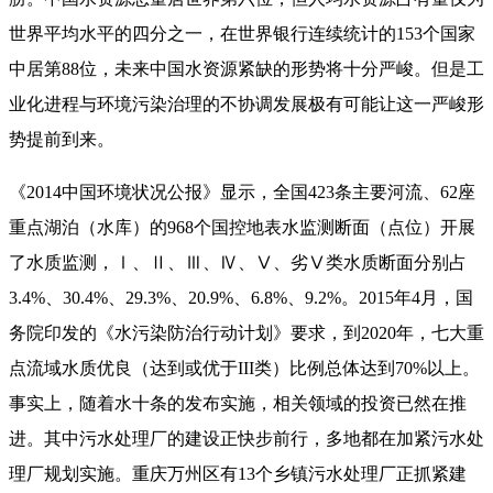
世界平均水平的四分之一，在世界银行连续统计的153个国家
中居第88位，未来中国水资源紧缺的形势将十分严峻。但是工
业化进程与环境污染治理的不协调发展极有可能让这一严峻形
势提前到来。
《2014中国环境状况公报》显示，全国423条主要河流、62座
重点湖泊（水库）的968个国控地表水监测断面（点位）开展
了水质监测，Ⅰ、Ⅱ、Ⅲ、Ⅳ、Ⅴ、劣Ⅴ类水质断面分别占
3.4%、30.4%、29.3%、20.9%、6.8%、9.2%。2015年4月，国
务院印发的《水污染防治行动计划》要求，到2020年，七大重
点流域水质优良（达到或优于III类）比例总体达到70%以上。
事实上，随着水十条的发布实施，相关领域的投资已然在推
进。其中污水处理厂的建设正快步前行，多地都在加紧污水处
理厂规划实施。重庆万州区有13个乡镇污水处理厂正抓紧建