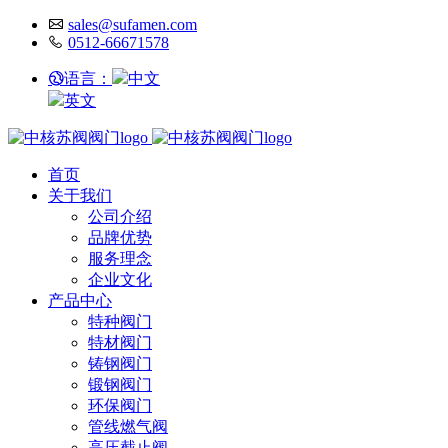
sales@sufamen.com
0512-66671578
语言：
中文
英文
首页
关于我们
公司介绍
品牌优势
服务理念
企业文化
产品中心
特种阀门
特材阀门
铸钢阀门
锻钢阀门
环保阀门
管线燃气阀
高压截止阀