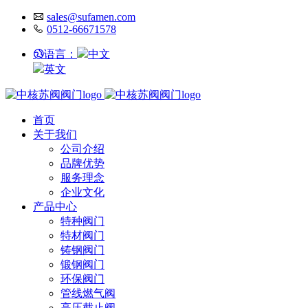
sales@sufamen.com
0512-66671578
语言：
中文
英文
首页
关于我们
公司介绍
品牌优势
服务理念
企业文化
产品中心
特种阀门
特材阀门
铸钢阀门
锻钢阀门
环保阀门
管线燃气阀
高压截止阀