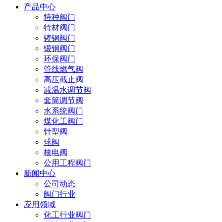
产品中心
特种阀门
特材阀门
铸钢阀门
锻钢阀门
环保阀门
管线燃气阀
高压截止阀
减温水调节阀
套筒调节阀
水系统阀门
煤化工阀门
针型阀
球阀
核电阀
公用工程阀门
新闻中心
公司动态
阀门行业
应用领域
化工行业阀门