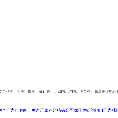
要产品有：闸阀、蝶阀、截止阀、止回阀、球阀、调节阀、高温高压电站
生产厂家
仪表阀门生产厂家
苏州猎头公司优仕达
蝶阀阀门厂家
球