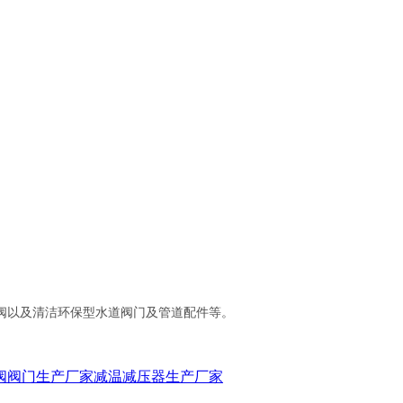
阀以及清洁环保型水道阀门及管道配件等。
阀阀门生产厂家
减温减压器生产厂家