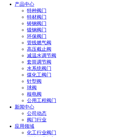
产品中心
特种阀门
特材阀门
铸钢阀门
锻钢阀门
环保阀门
管线燃气阀
高压截止阀
减温水调节阀
套筒调节阀
水系统阀门
煤化工阀门
针型阀
球阀
核电阀
公用工程阀门
新闻中心
公司动态
阀门行业
应用领域
化工行业阀门