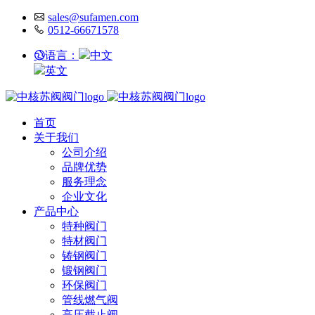
sales@sufamen.com
0512-66671578
语言：
中文
英文
首页
关于我们
公司介绍
品牌优势
服务理念
企业文化
产品中心
特种阀门
特材阀门
铸钢阀门
锻钢阀门
环保阀门
管线燃气阀
高压截止阀