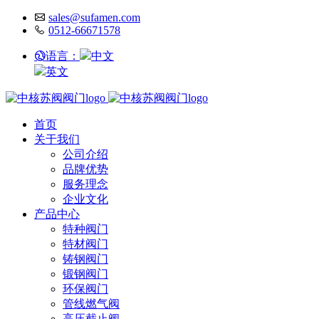
sales@sufamen.com
0512-66671578
语言：
中文
英文
首页
关于我们
公司介绍
品牌优势
服务理念
企业文化
产品中心
特种阀门
特材阀门
铸钢阀门
锻钢阀门
环保阀门
管线燃气阀
高压截止阀