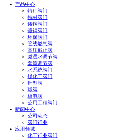
产品中心
特种阀门
特材阀门
铸钢阀门
锻钢阀门
环保阀门
管线燃气阀
高压截止阀
减温水调节阀
套筒调节阀
水系统阀门
煤化工阀门
针型阀
球阀
核电阀
公用工程阀门
新闻中心
公司动态
阀门行业
应用领域
化工行业阀门