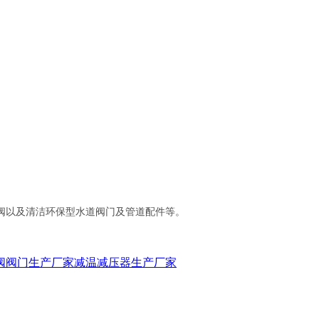
阀以及清洁环保型水道阀门及管道配件等。
阀阀门生产厂家
减温减压器生产厂家