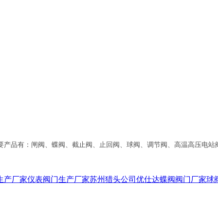
要产品有：闸阀、蝶阀、截止阀、止回阀、球阀、调节阀、高温高压电站
生产厂家
仪表阀门生产厂家
苏州猎头公司优仕达
蝶阀阀门厂家
球