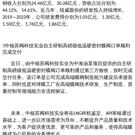
销收入分别为
亿元、
亿元，营收占比分别为
24.46
30.28
、
。近几年，纽威股份的研发投入持续增长。
44.12%
54.61%
年，公司研发费用分别为
亿元、
亿元、
2019—2023
1.05
1.30
亿元、
亿元、
亿元。
1.50
1.76
1.86
3中核
苏阀
科技
实业
自主研制高磅级低温硬密封蝶阀订单顺利
完成交付
近日，由
中核
苏阀
科技
实业
为中海油某项目提供的自主研
制高磅级低温硬密封蝶阀订单顺利通过第三方验收，按时完成
交付任务。该订单是公司完成高端蝶阀制造能力建设后承接首
单，同时也是对球蝶工厂在高端蝶阀技术研发、生产制造、质
量控制等领域能力全流程验证。
未来，
中核
苏阀
科技
实业
将在
样机鉴定、
审核通过
LNG
API
基础上，进一步以市场需求为导向，不断提升产品质量和技术
水平，为客户提供更优质、更可靠的产品和服务，使得高端蝶
阀成为公司新的业务增长点。