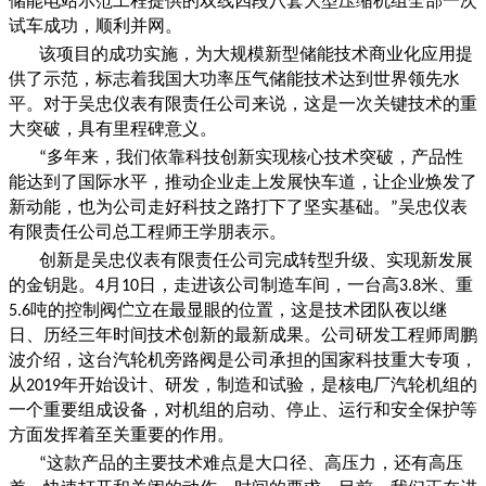
储能电站示范工程提供的双线四段八套大型压缩机组全部一次
试车成功，顺利并网。
该项目的成功实施，为大规模新型储能技术商业化应用提
供了示范，标志着我国大功率压气储能技术达到世界领先水
平。对于吴忠仪表有限责任公司来说，这是一次关键技术的重
大突破，具有里程碑意义。
多年来，我们依靠科技创新实现核心技术突破，产品性
“
能达到了国际水平，推动企业走上发展快车道，让企业焕发了
新动能，也为公司走好科技之路打下了坚实基础。
吴忠仪表
”
有限责任公司总工程师王学朋表示。
创新是吴忠仪表有限责任公司完成转型升级、实现新发展
的金钥匙。
月
日，走进该公司制造车间，一台高
米、重
4
10
3.8
吨的控制阀伫立在最显眼的位置，这是技术团队夜以继
5.6
日、历经三年时间技术创新的最新成果。公司研发工程师周鹏
波介绍，这台汽轮机旁路阀是公司承担的国家科技重大专项，
从
年开始设计、研发，制造和试验，是核电厂汽轮机组的
2019
一个重要组成设备，对机组的启动、停止、运行和安全保护等
方面发挥着至关重要的作用。
这款产品的主要技术难点是大口径、高压力，还有高压
“