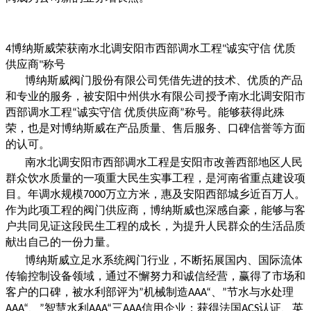
博纳斯威荣获南水北调安阳市西部调水工程
诚实守信 优质
4
"
供应商
称号
"
博纳斯威阀门股份有限公司凭借先进的技术、优质的产品
和专业的服务，被安阳中州供水有限公司授予南水北调安阳市
西部调水工程
诚实守信 优质供应商
称号。能够获得此殊
“
”
荣，也是对博纳斯威在产品质量、售后服务、口碑信誉等方面
的认可。
南水北调安阳市西部调水工程是安阳市改善西部地区人民
群众饮水质量的一项重大民生实事工程，是河南省重点建设项
目。年调水规模
万立方米，惠及安阳西部城乡近百万人。
7000
作为此项工程的阀门供应商，博纳斯威也深感自豪，能够与客
户共同见证这段民生工程的成长，为提升人民群众的生活品质
献出自己的一份力量。
博纳斯威立足水系统阀门行业，不断拓展国内、国际流体
传输控制设备领域，通过不懈努力和诚信经营，赢得了市场和
客户的口碑，被水利部评为
机械制造
、
节水与水处理
”
AAA“
”
、
智慧水利
三
信用企业；获得法国
认证、英
AAA“
”
AAA“
AAA
ACS