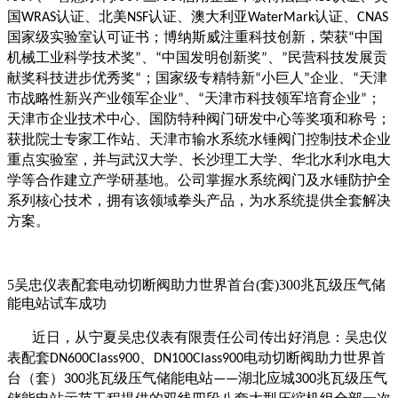
国
认证、北美
认证、澳大利亚
认证、
WRAS
NSF
WaterMark
CNAS
国家级实验室认可证书；博纳斯威注重科技创新，荣获
中国
“
机械工业科学技术奖
、
中国发明创新奖
、
民营科技发展贡
”
“
”
”
献奖科技进步优秀奖
；国家级专精特新
小巨人
企业、
天津
“
“
”
“
市战略性新兴产业领军企业
、
天津市科技领军培育企业
；
”
“
”
天津市企业技术中心、国防特种阀门研发中心等奖项和称号；
获批院士专家工作站、天津市输水系统水锤阀门控制技术企业
重点实验室，并与武汉大学、长沙理工大学、华北水利水电大
学等合作建立产学研基地。公司掌握水系统阀门及水锤防护全
系列核心技术，拥有该领域拳头产品，为水系统提供全套解决
方案。
5
吴忠仪表配套电动切断阀助力世界首台
(套)300兆瓦级压气储
能电站试车成功
近日，从宁夏吴忠仪表有限责任公司传出好消息：吴忠仪
表配套
、
电动切断阀助力世界首
DN600Class900
DN100Class900
台（套）
兆瓦级压气储能电站
湖北应城
兆瓦级压气
300
——
300