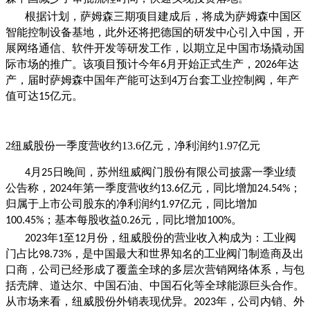
根据计划，萨姆森三期项目建成后，将成为萨姆森中国区
智能控制设备基地，此外还将把德国的研发中心引入中国，开
展网络通信、软件开发等研发工作，以期立足中国市场撬动国
际市场的推广。该项目预计今年
月开始正式生产，
年达
6
2026
产，届时萨姆森中国年产能可达到
万台套工业控制阀，年产
4
值可达
亿元。
15
2纽威股份一季度营收约13.6亿元，净利润约1.97亿元
月
日晚间，苏州纽威阀门股份有限公司披露一季业绩
4
25
公告称，
年第一季度营收约
亿元，同比增加
；
2024
13.6
24.54%
归属于上市公司股东的净利润约
亿元，同比增加
1.97
；基本每股收益
元，同比增加
。
100.45%
0.26
100%
年
至
月份，纽威股份的营业收入构成为：工业阀
2023
1
12
门占比
，是中国最大和世界知名的工业阀门制造商及出
98.73%
口商，公司已经形成了覆盖全球的多层次营销网络体系，与包
括壳牌、道达尔、中国石油、中国石化等全球能源巨头合作。
从市场来看，纽威股份外销表现优异。
年，公司内销、外
2023