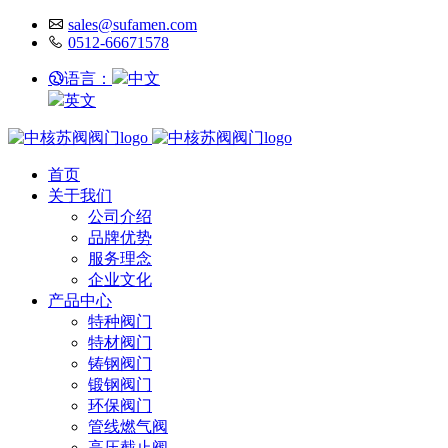
sales@sufamen.com
0512-66671578
语言：
中文
英文
首页
关于我们
公司介绍
品牌优势
服务理念
企业文化
产品中心
特种阀门
特材阀门
铸钢阀门
锻钢阀门
环保阀门
管线燃气阀
高压截止阀