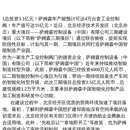
总投资
亿元！萨姆森年产能预计可达
万台套工业控制
1
3.1
4
阀！年产值可达
亿元！
近日，北京经济技术开发区（北京亦
15
庄）重大项目
——萨姆森控制设备（中国）有限公司三期建设
项目（以下简称“萨姆森三期项目”）通过联合验收，提前实现
阶段性目标，计划与其一期、二期项目共同打造萨姆森中国智
能制造产业园。
作为一家生产工业控制阀门的德资企业，萨姆森控制设备（中
国）有限公司（以下简称
“萨姆森中国”）近年来持续推动智能
制造转型升级。此前，萨姆森中国已经投资
万元人民币，
6000
以二期智能控制中心项目为引领，带动一期传统组装生产车间
的智能化转型升级。此次三期项目总投资
亿元人民币，总
2.5
建筑规模
万平方米，主要承担萨姆森中国智能化控制产品
1.2
加工制造和研发中心功能。
在建设过程中，北京经开区优质的营商环境加速了项目落
地。最初，了解到萨姆森中国想扩建却面临没有空间承载的迫
切需求后，北京经开区有关部门仅用
个月便协助企业腾换出
1
合适用地。此外，
先租后让
拿地即开工
等政策，也为萨姆
“
”“
”
森中国减少了审批流程时间，快速实现投资落地。