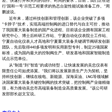
差、快速打开和关闭的动作、时间的要求，目前，我们正在进
行
国和一号
示范工程要求的热态台架性能试验准备工作。
周
‘
’
”
鹏波说。
近年来，通过科技创新和管理创新，该企业突破了多项
卡脖子
技术，实现高端控制阀的进口替代与自主可控，推动
“
”
了我国重大装备制造的国产化进程。目前该企业拥有国家工程
研究中心、博士后科研工作站、宁夏自动化仪表院士工作站、
宁夏自动化仪表人才高地和宁夏重大装备关键调节阀研发创新
团队，先后取得
多项发明和实用新型专利，制定
项国家
440
25
标准，成为国内最大的控制阀生产、研发基地和国家智能制造
试点示范单位。
从
制造
到
智造
的成功转型，让快速发展的吴忠仪表有
“
”
“
”
限责任公司如虎添翼。
我们将以发展新质生产力为契机，坚
“
持科技创新，继续在核电、新能源、深海采油、
等领域解
LNG
决国家重大装备关键控制阀的技术突破，把控制阀产业做精做
强，有力推动吴忠市高端装备制造业高质量发展。
该公司研
”
发部部长赵文宝说。