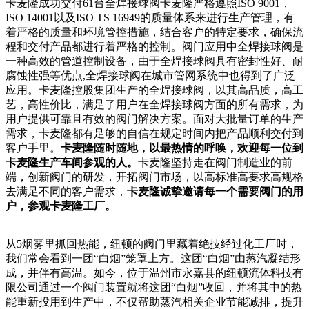
卡麦隆成功交付
61台全焊接球阀
卡麦隆严格遵照
ISO 9001，
ISO 14001以及ISO TS 16949的质量体系来进行生产管理，有
着严格的质量和环境管控措施，结合客户的特定要求，确保流
程和交付产品都进行着严格的控制。
阀门应用中全焊接球阀是
一种高效的管道控制设备，由于全焊接球阀具有密封性好、耐
腐蚀性强等优点
,全焊接球阀在城市管网系统中也得到了广泛
应用。卡麦隆控股集团生产的全焊接球阀，以其高品质，高工
艺，高性价比，满足了用户在全焊接球阀方面的所有需求，为
用户提供可靠且有效的阀门解决方案。面对大批量订单的生产
需求，卡麦隆都有足够的自信在规定时间内把产品顺利交付到
客户手里。
卡麦隆随时随地，以最热情的呼唤，欢迎每一位到
卡麦隆生产车间参观的人。
卡麦隆坚持走在阀门制造业的前
端，创新阀门的研发，开拓阀门市场，以高标准高要求高规格
去满足不同的客户需求，
卡麦隆诚挚邀请每一个需要阀门的用
户，参观卡麦隆工厂。
从
5
烟雾里抓回热能，纽顿的阀门里藏着绝技经过化工厂时，
我们常会看到一团
“白烟”笼罩上方。这团“白烟”由蒸汽凝结形
成，并伴有高温。如今，位于温州市永嘉县的纽顿流体科技有
限公司通过一个阀门装置就将这团“白烟”收回，并将其中的热
能重新投用到生产中，不仅帮助蒸汽相关企业节能减排，提升