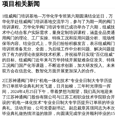
项目相关新闻
1
纽威阀门培训基地—万华化学专班第六期圆满结业近日，万
华化学赴纽威阀门培训基地交流学习，参与了为期一周的阀门
培训课程。万华化学阀门培训专班已成功举办了六期，纽威技
术中心结合客户实际需求，量身定制培训课程，涵盖全品类通
用阀门的理论、工厂实操、特殊工况和应用问题分析、现场维
保等内容。
结业仪式上，学员们纷纷积极发言，表示纽威阀门
培训班准备充分、全面，为后续工作中分析问题、解决问题提
供了有力的理论依据和技术积累，并祝福早日实现“百亿纽威”
的目标。纽威阀门近年来与万华持续开展疑难杂症攻关、特殊
工况阀门国产化等课题，不断追求创新，加大研发投入。未来
双方会在信息化、数智化方面开展更加深入的合作。
2江苏神通阀门举行"机电一体化技术"专业全日制大专学历提
升订单班毕业典礼时光飞逝，日月如梭，三年时光弹指一挥
间，2024年4月25日下午，带着梦想与期望，我们高兴地迎来
了江苏神通阀门股份有限公司与江苏工程职业技术学院联合开
设的“机电一体化技术”专业全日制大专学历提升订单班的毕业
典礼。活动开始，公司党委副书记、副总裁章其强同志为本次
毕业典礼做热情洋溢的致辞，向圆满完成学业并顺利毕业的15