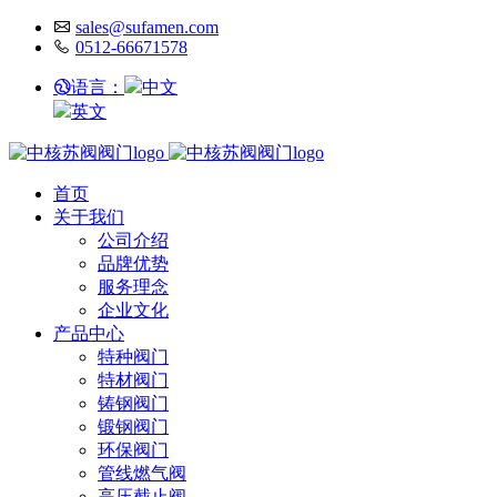
sales@sufamen.com
0512-66671578
语言：
中文
英文
首页
关于我们
公司介绍
品牌优势
服务理念
企业文化
产品中心
特种阀门
特材阀门
铸钢阀门
锻钢阀门
环保阀门
管线燃气阀
高压截止阀