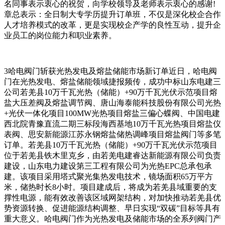
名同事表示衷心的祝贺，向学校领导及老师表示衷心的感谢!
章总表示：全日制大专学历提升订单班，不仅是深化校企合作
人才培养模式的改革，更是实现校企产学的良性互动，提升企
业员工的岗位能力和职业素养。
3
哈电阀门斩获光热发电及熔盐储能市场新订单近日，哈电阀
门在光热发电、熔盐储能领域捷报频传，成功中标山东电建三
公司若羌县
10万千瓦光热（储能）+90万千瓦光伏示范项目熔
盐大压差阀及熔盐调节阀、唐山海泰能科技股份有限公司光热
+光伏一体化项目100MW光热项目熔盐三偏心蝶阀、中国电建
西北院青豫直流二期三标段海西基地10万千瓦光热项目熔盐仪
表阀、思安新能源江苏永钢熔盐储热调峰项目熔盐阀门等多笔
订单。若羌县10万千瓦光热（储能）+90万千瓦光伏示范项目
位于若羌县铁木里克乡，由若羌电建睿达新能源有限公司负责
建设，山东电力建设第三工程有限公司为光热EPC总承包承
建。该项目采用塔式聚光集热发电技术，镜场面积65万平方
米，储热时长8小时。项目建成后，将成为若羌县域重要的支
撑性电源，能有效改善该区域网架结构，对加快推动若羌县优
势资源转换、促进能源结构调整、早日实现“双碳”目标等具有
重大意义。哈电阀门作为光热发电及储能市场的全系列阀门产