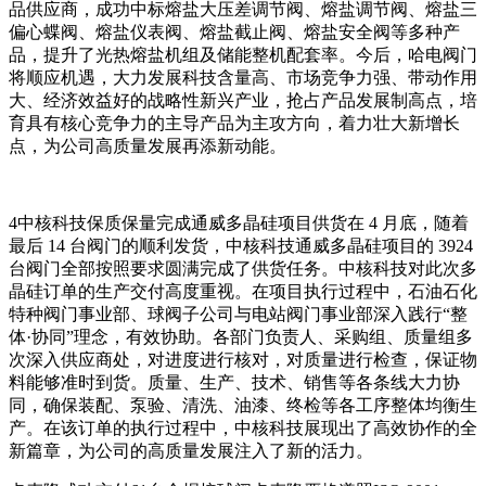
品供应商，成功中标熔盐大压差调节阀、熔盐调节阀、熔盐三
偏心蝶阀、熔盐仪表阀、熔盐截止阀、熔盐安全阀等多种产
品，提升了光热熔盐机组及储能整机配套率。今后，哈电阀门
将顺应机遇，大力发展科技含量高、市场竞争力强、带动作用
大、经济效益好的战略性新兴产业，抢占产品发展制高点，培
育具有核心竞争力的主导产品为主攻方向，着力壮大新增长
点，为公司高质量发展再添新动能。
4
中核科技保质保量完成通威多晶硅项目供货在
4 月底，随着
最后 14 台阀门的顺利发货，中核科技通威多晶硅项目的 3924
台阀门全部按照要求圆满完成了供货任务。中核科技对此次多
晶硅订单的生产交付高度重视。在项目执行过程中，石油石化
特种阀门事业部、球阀子公司与电站阀门事业部深入践行“整
体·协同”理念，有效协助。各部门负责人、采购组、质量组多
次深入供应商处，对进度进行核对，对质量进行检查，保证物
料能够准时到货。质量、生产、技术、销售等各条线大力协
同，确保装配、泵验、清洗、油漆、终检等各工序整体均衡生
产。在该订单的执行过程中，中核科技展现出了高效协作的全
新篇章，为公司的高质量发展注入了新的活力。