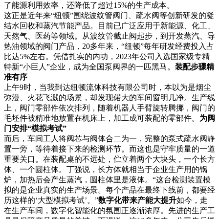
了能源利用效率，还降低了超过15%的生产成本。
这正是近年来
“纽顿”围绕波纹管阀门、疏水阀等创新研发的凝
结水回收和蒸汽节能产品。目前已广泛应用于新能源、化工、
天然气、医药等领域。从波纹管截止阀起步，到开发蒸汽、导
热油领域的阀门产品，20多年来，“纽顿”每年研发经费投入占
比达5%左右。凭借扎实的内功，2023年公司入选国家级专精
特新“小巨人”企业，成为全国泵阀界的一匹黑马。
装配步骤精
准有序
上午
9时，当我到达纽顿流体科技有限公司时，本以为是烟尘
弥漫、火花飞溅的场景，却发现偌大的车间窗明几净。生产线
上，阀门零部件依次排列，随着机器人手臂旋转腾挪，阀门的
毛坯件被精准地放置在机床上，加工成可装配的零部件。
为阀
门安排
“模拟考试”
而后，车间工人将阀芯与阀体合二为一，完整的泵式疏水阀静
置一旁，等待着接下来的检测环节。而这也是守牢质量的一道
重要关口。在装配桌的不远处，伫立着两个大块头，一个长方
体、一个圆柱体。丁强说，长方体就相当于企业生产用的锅
炉，加热后会产生蒸汽，圆柱体里是液体。
“这台检测装置模
拟的是企业真实的生产场景。每个产品在最终下线前，都要经
历这样的‘大型模拟考试’。”
数字化带来产能大提升
如今，走
在生产车间，数字化智能化的氛围正逐渐浓厚。先进的生产工