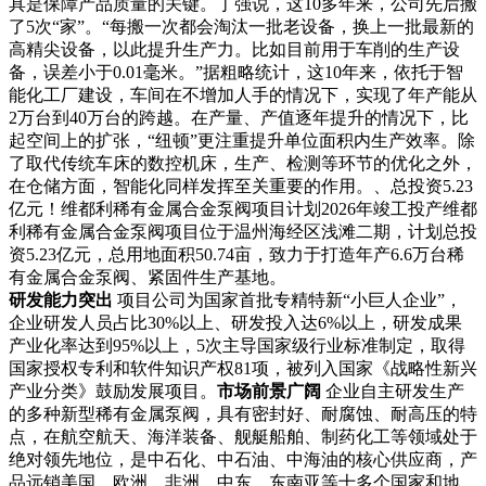
具是保障产品质量的关键。丁强说，这
10多年来，公司先后搬
了5次“家”。“每搬一次都会淘汰一批老设备，换上一批最新的
高精尖设备，以此提升生产力。比如目前用于车削的生产设
备，误差小于0.01毫米。”据粗略统计，这10年来，依托于智
能化工厂建设，车间在不增加人手的情况下，实现了年产能从
2万台到40万台的跨越。在产量、产值逐年提升的情况下，比
起空间上的扩张，“纽顿”更注重提升单位面积内生产效率。除
了取代传统车床的数控机床，生产、检测等环节的优化之外，
在仓储方面，智能化同样发挥至关重要的作用。
、
总投资
5.23
亿元！维都利稀有金属合金泵阀项目计划2026年竣工投产维都
利稀有金属合金泵阀项目位于温州海经区浅滩二期，计划总投
资5.23亿元，总用地面积50.74亩，致力于打造年产6.6万台稀
有金属合金泵阀、紧固件生产基地。
研发能力突出
项目公司为国家首批专精特新“小巨人企业”，
企业研发人员占比30%以上、研发投入达6%以上，研发成果
产业化率达到95%以上，5次主导国家级行业标准制定，取得
国家授权专利和软件知识产权81项，被列入国家《战略性新兴
产业分类》鼓励发展项目。
市场前景广阔
企业自主研发生产
的多种新型稀有金属泵阀，具有密封好、耐腐蚀、耐高压的特
点，在航空航天、海洋装备、舰艇船舶、制药化工等领域处于
绝对领先地位，是中石化、中石油、中海油的核心供应商，产
品远销美国、欧洲、非洲、中东、东南亚等十多个国家和地