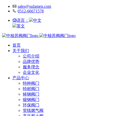
sales@sufamen.com
0512-66671578
语言：
中文
英文
首页
关于我们
公司介绍
品牌优势
服务理念
企业文化
产品中心
特种阀门
特材阀门
铸钢阀门
锻钢阀门
环保阀门
管线燃气阀
高压截止阀