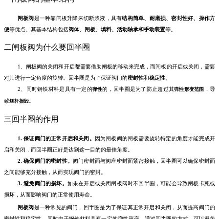
闸板阀
是一种靠闸板升降来切断浆液，具有
结构简单、耐磨损、密封性好、操作方
便
等优点。其基本结构包括
阀体、闸板、填料、活动轴承和手动装置
等。
二闸板阀为什么要回半圈
1、闸板阀的关闭和开启都需要借助闸板的移动来完成，而闸板的开启或关闭，需要
对其进行一定角度的旋转。回半圈是为了保证阀门的
密封性
和
稳定性
。
2、同时钢铁材料是具有一定的
的，回半圈是为了防止超过其
，导
弹性
弹性形变范围
致
。
丝杆损毁
三回半圈的作用
1. 保证阀门的正常开启和关闭。
因为闸板阀的闸板需要旋转特定的角度才能完成开
启和关闭，而回半圈正好是达到这一目的的最佳角度。
2. 确保阀门的密封性。
阀门密封面与阀座密封面紧密接触，回半圈可以确保密封面
之间能够充分接触，从而实现阀门的密封。
3. 避免阀门的损坏。
如果在开启或关闭闸板阀时不回半圈，可能会导致闸板卡死或
损坏，从而影响阀门的正常使用寿命。
闸板阀
是一种常见的阀门，回半圈是为了保证其正常开启和关闭，从而提高阀门的
密封性和稳定性，同时由于钢铁材料具有一定的弹性形变，通过回半圈的方式，可以避免