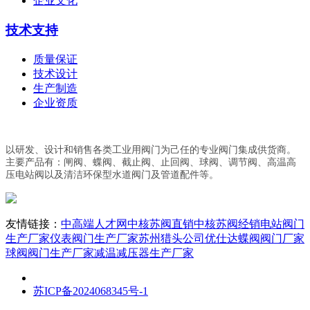
企业文化
技术支持
质量保证
技术设计
生产制造
企业资质
以研发、设计和销售各类工业用阀门为己任的专业阀门集成供货商。
主要产品有：闸阀、蝶阀、截止阀、止回阀、球阀、调节阀、高温高
压电站阀以及清洁环保型水道阀门及管道配件等。
友情链接：
中高端人才网
中核苏阀直销
中核苏阀经销
电站阀门
生产厂家
仪表阀门生产厂家
苏州猎头公司优仕达
蝶阀阀门厂家
球阀阀门生产厂家
减温减压器生产厂家
苏ICP备2024068345号-1