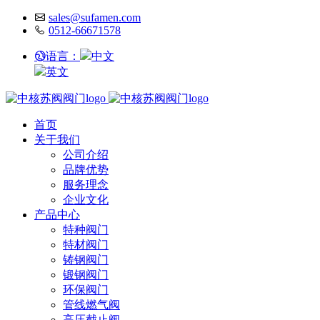
sales@sufamen.com
0512-66671578
语言：
中文
英文
首页
关于我们
公司介绍
品牌优势
服务理念
企业文化
产品中心
特种阀门
特材阀门
铸钢阀门
锻钢阀门
环保阀门
管线燃气阀
高压截止阀