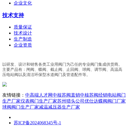
企业文化
技术支持
质量保证
技术设计
生产制造
企业资质
以研发、设计和销售各类工业用阀门为己任的专业阀门集成供货商。
主要产品有：闸阀、蝶阀、截止阀、止回阀、球阀、调节阀、高温高
压电站阀以及清洁环保型水道阀门及管道配件等。
友情链接：
中高端人才网
中核苏阀直销
中核苏阀经销
电站阀门
生产厂家
仪表阀门生产厂家
苏州猎头公司优仕达
蝶阀阀门厂家
球阀阀门生产厂家
减温减压器生产厂家
苏ICP备2024068345号-1