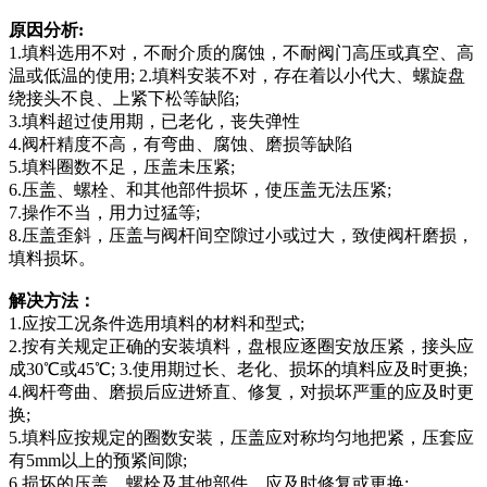
原因
分析
:
1.填料选用不对，不耐介质的腐蚀，不耐阀门高压或真空、高
温或低温的使用; 2.填料安装不对，存在着以小代大、螺旋盘
绕接头不良、上紧下松等缺陷;
3.填料超过使用期，已老化，丧失弹性
4.阀杆精度不高，有弯曲、腐蚀、磨损等缺陷
5.填料圈数不足，压盖未压紧;
6.压盖、螺栓、和其他部件损坏，使压盖无法压紧;
7.操作不当，用力过猛等;
8.压盖歪斜，压盖与阀杆间空隙过小或过大，致使阀杆磨损，
填料损坏。
解决
方法：
1.应按工况条件选用填料的材料和型式;
2.按有关规定正确的安装填料，盘根应逐圈安放压紧，接头应
成30℃或45℃; 3.使用期过长、老化、损坏的填料应及时更换;
4.阀杆弯曲、磨损后应进矫直、修复，对损坏严重的应及时更
换;
5.填料应按规定的圈数安装，压盖应对称均匀地把紧，压套应
有5mm以上的预紧间隙;
6.损坏的压盖、螺栓及其他部件，应及时修复或更换;