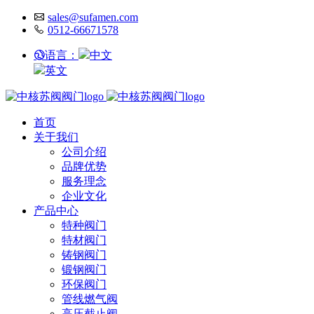
sales@sufamen.com
0512-66671578
语言：
中文
英文
首页
关于我们
公司介绍
品牌优势
服务理念
企业文化
产品中心
特种阀门
特材阀门
铸钢阀门
锻钢阀门
环保阀门
管线燃气阀
高压截止阀