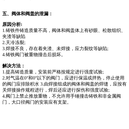
五、阀体和阀盖的泄漏：
原因
分析
:
1.铸铁件铸造质量不高，阀体和阀盖体上有砂眼、松散组织、
夹渣等缺陷
2.天冷冻裂;
3.焊接不良，存在着夹渣、未焊接，应力裂纹等缺陷;
4.铸铁阀门被重物撞击后损坏。
解决
方法：
1.提高铸造质量，安装前严格按规定进行强度试验;
2.对气温在0°和0°以下的阀门，应进行保温或拌热，停止使用
的阀门应排除积水 3.由焊接组成的阀体和阀盖的焊缝，应按有
关焊接操作规程进行，焊后还应进行探伤和强度试验;
4.阀门上禁止推放重物，不允许用手锤撞击铸铁和非金属阀
门，大口径阀门的安装应有支架。