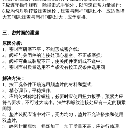
7.应遵守操作规程，除撞击式手轮外，以匀速正常力量操作;
8.应均匀对称拧紧压盖螺栓，压盖与阀杆间隙过小，应适当增
大其间隙;压盖与阀杆间隙过大，应予更换。
三、密封面的泄漏
原因
分析
:
1、密封面研磨不平，不能形成密合线;
2、阀杆与关闭件的连接处顶心悬空、不正或磨损;
3、阀杆弯曲或装配不正，使关闭件歪斜或不逢中;
4、密封面材质量选用不当或没有按工况条件选用阀
解决
方法：
1、按工况条件正确选用颠垫片的材料和型式;
2、精心调节，平稳操作;
3、应均匀对称地拧螺栓，必要时应使用扭力扳手，预紧力应
符合要求，不可过大或小。法兰和螺纹连接处应有一定的预紧
间隙;
4、垫片装配应逢中对正，受力均匀，垫片不允许搭接和使用
双垫片;
5、静密封面腐蚀、损坏加工、加工质量不高，应进行修理、