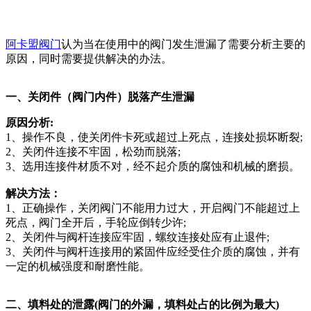
阿卡盟阀门
认为
当在使用中的阀门
发生
泄漏
了
需要分析
主要的
原因
，
同时需要提供解决的办法。
一、关闭件
（
阀门内件
）
脱落产生泄漏
原因
分析
:
1、操作不良，使关闭件卡死或超过上死点，连接处损坏断裂;
2、关闭件连接不牢固，松劲而脱落;
3、选用连接件材质不对，经不起介质的腐蚀和机械的磨损。
解决
方法：
1、正确操作，关闭阀门不能用力过大，开启阀门不能超过上
死点，阀门全开后，手轮应倒转少许;
2、关闭件与阀杆连接应牢固，螺纹连接处应有止退件;
3、关闭件与阀杆连接用的紧固件应经受住介质的腐蚀，并有
一定的机械强度和耐磨性能。
二、填料处的泄露
(阀门的外漏，填料处占的比例为最大)