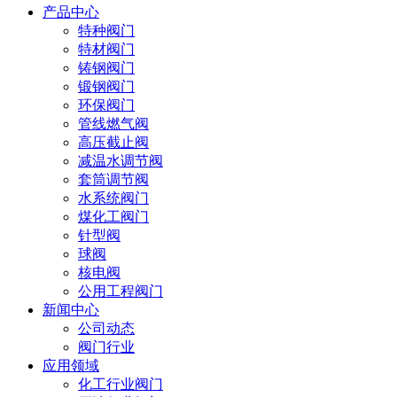
产品中心
特种阀门
特材阀门
铸钢阀门
锻钢阀门
环保阀门
管线燃气阀
高压截止阀
减温水调节阀
套筒调节阀
水系统阀门
煤化工阀门
针型阀
球阀
核电阀
公用工程阀门
新闻中心
公司动态
阀门行业
应用领域
化工行业阀门