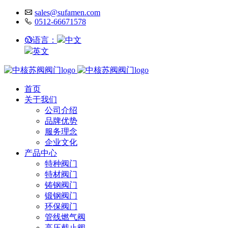
sales@sufamen.com
0512-66671578
语言：
中文
英文
首页
关于我们
公司介绍
品牌优势
服务理念
企业文化
产品中心
特种阀门
特材阀门
铸钢阀门
锻钢阀门
环保阀门
管线燃气阀
高压截止阀