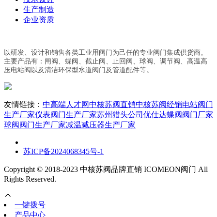
生产制造
企业资质
以研发、设计和销售各类工业用阀门为己任的专业阀门集成供货商。
主要产品有：闸阀、蝶阀、截止阀、止回阀、球阀、调节阀、高温高
压电站阀以及清洁环保型水道阀门及管道配件等。
友情链接：
中高端人才网
中核苏阀直销
中核苏阀经销
电站阀门
生产厂家
仪表阀门生产厂家
苏州猎头公司优仕达
蝶阀阀门厂家
球阀阀门生产厂家
减温减压器生产厂家
苏ICP备2024068345号-1
Copyright © 2018-2023 中核苏阀品牌直销 ICOMEON阀门 All
Rights Reserved.
一键拨号
产品中心