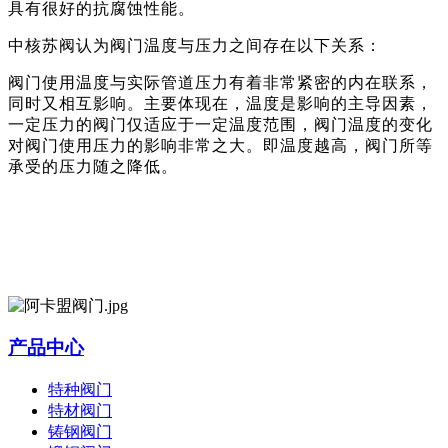
具有很好的抗腐蚀性能。
中核苏阀认为
阀门温度与压力之间
存在以下
关系
：
阀门使用温度与
实际管道
压力有着
非常紧密
的内在联系，
同时
又相互影响。
主要体现在
，温度是影响的主导因素，
一定压力的阀门仅适应于一定温度范围，阀门温度的变化
对
阀门使用压力
的
影响非常之大
。
即温度越高，阀门所等
承受的压力随之降低。
产品中心
特种阀门
特材阀门
铸钢阀门