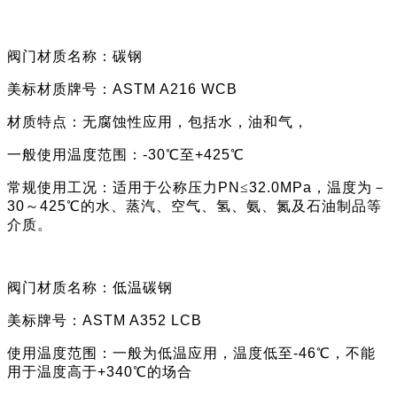
阀门材质名称：
碳钢
美标材质牌号：
ASTM A216
WCB
材质特点：
无腐蚀性应用，包括水，油和气，
一般使用
温度范围：
-30℃至+425℃
常规使用工况：适用于公称压力
PN
≤
32.0MPa
，温度为－
30
～
425
℃的水、蒸汽、空气、氢、氨、氮及石油制品等
介质。
阀门材质名称：
低温碳钢
美标牌号：
ASTM A352
LCB
使用
温度范围：
一般为
低温应用，温度低至
-46℃
，
不能
用于温度高于
+340℃的场合