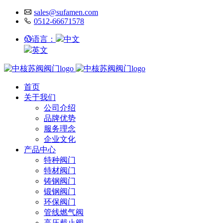
sales@sufamen.com
0512-66671578
语言：
中文
英文
首页
关于我们
公司介绍
品牌优势
服务理念
企业文化
产品中心
特种阀门
特材阀门
铸钢阀门
锻钢阀门
环保阀门
管线燃气阀
高压截止阀