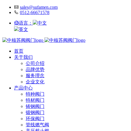
sales@sufamen.com
0512-66671578
语言：
中文
英文
首页
关于我们
公司介绍
品牌优势
服务理念
企业文化
产品中心
特种阀门
特材阀门
铸钢阀门
锻钢阀门
环保阀门
管线燃气阀
高压截止阀