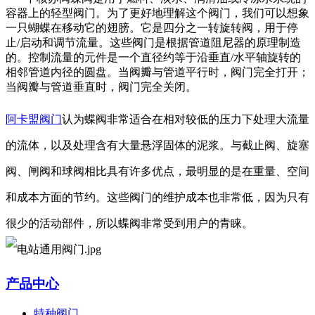
容器上的轻型阀门。为了更好地理解这个阀门，我们可以想象
一只蝴蝶在移动它的翅膀。它是四分之一转旋转阀，用于停
止/启动和调节流量。这些阀门是根据管道阻尼器的原理制造
的。控制流量的元件是一个直径约等于沿垂直/水平轴旋转的
相邻管道内径的圆盘。当阀瓣与管道平行时，阀门完全打开；
当阀瓣
与管道
垂直时，阀门
完全
关闭。
阿卡盟阀门
认为蝶阀非常适合在相对较低的压力下处理大流量
的流体，以及处理含有大量悬浮固体的泥浆。与截止阀、旋塞
阀、闸阀和球阀相比具有许多优点，最明显的是在重量、空间
和成本方面的节约。这些阀门的维护成本也非常低，因为只有
很少的活动部件
，
所以蝶阀非常受到用户的青睐
。
产品中心
特种阀门