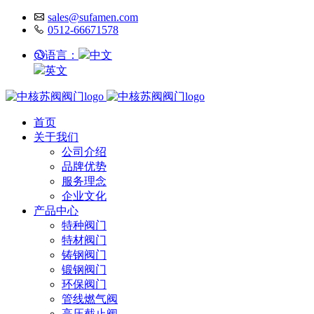
sales@sufamen.com
0512-66671578
语言：
中文
英文
首页
关于我们
公司介绍
品牌优势
服务理念
企业文化
产品中心
特种阀门
特材阀门
铸钢阀门
锻钢阀门
环保阀门
管线燃气阀
高压截止阀