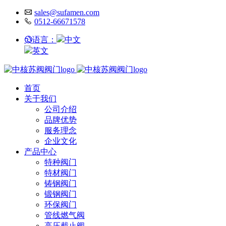
sales@sufamen.com
0512-66671578
语言：
中文
英文
首页
关于我们
公司介绍
品牌优势
服务理念
企业文化
产品中心
特种阀门
特材阀门
铸钢阀门
锻钢阀门
环保阀门
管线燃气阀
高压截止阀