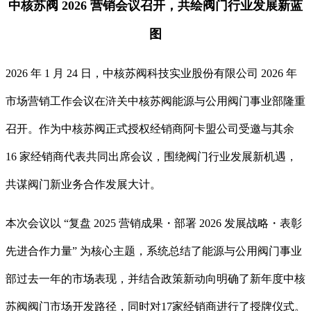
中核苏阀 2026 营销会议召开，共绘阀门行业发展新蓝
图
2026 年 1 月 24 日，中核苏阀科技实业股份有限公司 2026 年
市场营销工作会议在浒关中核苏阀能源与公用阀门事业部隆重
召开。作为中核苏阀正式授权经销商阿卡盟公司受邀与其余
16 家经销商代表共同出席会议，围绕
阀门行业发展新机遇，
共谋阀门新业务合作发展大计。
本次会议以
“复盘 2025 营销成果・部署 2026 发展战略・表彰
先进合作力量” 为核心主题，系统总结了能源与公用阀门事业
部过去一年的市场表现，并结合政策新动向明确了新年度
中核
苏阀阀门市场开发路径，
同时对17家经销商进行了授牌仪式
。