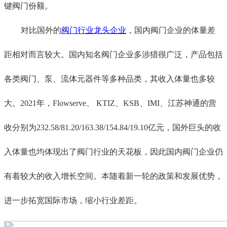
键阀门
份额
。
对比国外
的
阀门行业
龙头
企业
，
国内
阀门企业
的
体量差
距
相对而言
较大。国内知名阀门企业多涉猎
很
广泛，产品包括
各类阀门、泵、流体元器件等
多种品类
，其收入体量也多较
大。2021年，Flowserve、 KTIZ、KSB、IMI、江苏神通的
营
收
分别为232.58/81.20/163.38/154.84/19.10亿元，国外巨头的收
入体量也
均
体现出了阀门行业的天花板，因此国内阀门企业仍
有
着较
大的
收入
增长空间。
本随着新一轮的政策和发展优势，
进一步拓宽国际市场，缩小行业差距。