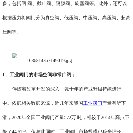
多，包括闸 阀、截止阀、隔膜阀、旋塞阀等。此外，还可以
根据压力将阀门分为真空阀、低压阀、中压阀、高压阀、超高
压阀等。
1、
工业阀门
的
市场空间
非常
广阔
；
伴随着改革开发的深入，数十年的
产业升级
持续
进行
中
。
依据相关数据来源，
近
几
年来我国
工业阀门
产量有所下
滑，2020年全国工业阀门产量572万 吨，相较于2014年高点下
降了44.57%。但与此同时，工业阀门市场规模仍稳步增长，