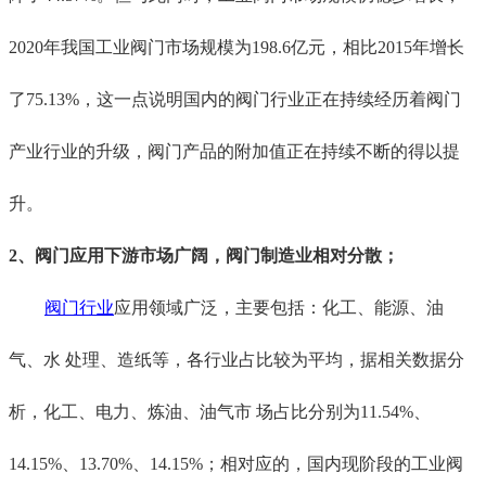
2020年我国工业阀门市场规模为198.6亿元，相比2015年增长
了75.13%，
这一点
说明
国内的
阀门行业正在
持续
经历
着阀门
产业
行业的
升级，
阀门
产品
的
附加值
正在持续
不断
的得以
提
升。
2、
阀门应用下游
市场
广阔，阀门制造
业
相对分散
；
阀门
行业
应用领域
广泛，主要
包括
：
化工、能源、油
气、水 处理、造纸等，各行业占比较为
平均
，
据相关数据分
析
，化工、电力、炼油、油气市 场占比分别为11.54%、
14.15%、13.70%、14.15%；相
对
应的，
国内现阶段的
工业阀