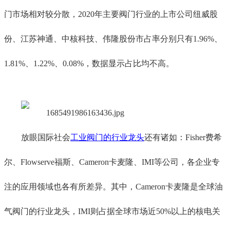
门市场
相对较
分散，2020年主要
阀门行业的
上市公司纽威股
份、江苏神通、中核科技、伟隆股份市占率分别只有1.96%、
1.81%、1.22%、0.08%
，数据显示占比均不高。
放眼国际社会
工业阀门的行业龙头
还有
诸如：
Fisher费希
尔、Flowserve福斯、Cameron卡麦隆、IMI等
公司
，各企业专
注
的应用
领域
也各
有所差异。其中，Cameron卡麦隆是全球油
气阀门
的行业
龙头，IMI则占据全球
市场
近50%以上
的
核电关