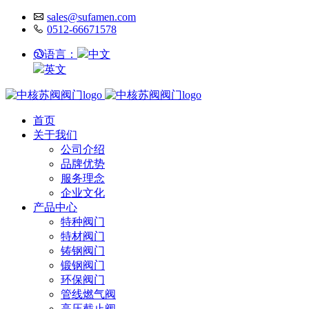
sales@sufamen.com
0512-66671578
语言：
中文
英文
首页
关于我们
公司介绍
品牌优势
服务理念
企业文化
产品中心
特种阀门
特材阀门
铸钢阀门
锻钢阀门
环保阀门
管线燃气阀
高压截止阀